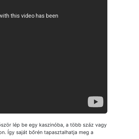
őször lép be egy kaszinóba, a több száz vagy
on. Így saját bőrén tapasztalhatja meg a