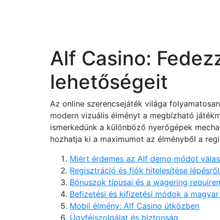
Alf Casino: Fedez
lehetőségeit
Az online szerencsejáték világa folyamatosan
modern vizuális élményt a megbízható játékm
ismerkedünk a különböző nyerőgépek mechani
hozhatja ki a maximumot az élményből a regisz
Miért érdemes az Alf demo módot válas
Regisztráció és fiók hitelesítése lépésrő
Bónuszok típusai és a wagering require
Befizetési és kifizetési módok a magya
Mobil élmény: Alf Casino útközben
Ügyfélszolgálat és biztonság