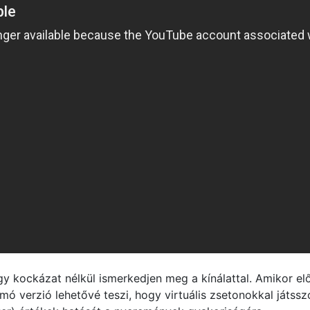
 kockázat nélkül ismerkedjen meg a kínálattal. Amikor el
ó verzió lehetővé teszi, hogy virtuális zsetonokkal játssz