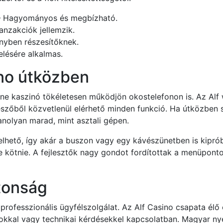
) – Hagyományos és megbízható.
ranzakciók jellemzik.
őnyben részesítőknek.
lésére alkalmas.
ino útközben
ne kaszinó tökéletesen működjön okostelefonon is. Az Alf w
észőből közvetlenül elérhető minden funkció. Ha útközben s
nolyan marad, mint asztali gépen.
elhető, így akár a buszon vagy egy kávészünetben is kipróbá
kötnie. A fejlesztők nagy gondot fordítottak a menüpontok
ztonság
rofesszionális ügyfélszolgálat. Az Alf Casino csapata élő 
zokkal vagy technikai kérdésekkel kapcsolatban. Magyar ny