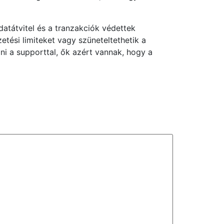
atátvitel és a tranzakciók védettek
etési limiteket vagy szüneteltethetik a
pni a supporttal, ők azért vannak, hogy a