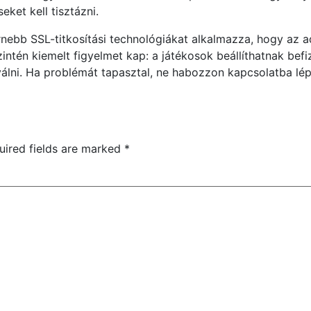
ket kell tisztázni.
nebb SSL-titkosítási technológiákat alkalmazza, hogy az ad
intén kiemelt figyelmet kap: a játékosok beállíthatnak befiz
á válni. Ha problémát tapasztal, ne habozzon kapcsolatba lé
uired fields are marked
*