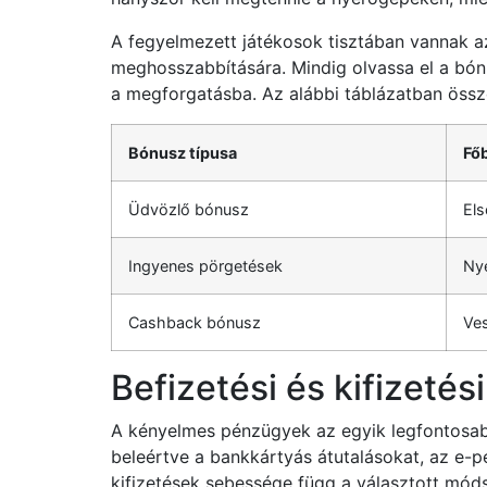
A fegyelmezett játékosok tisztában vannak a
meghosszabbítására. Mindig olvassa el a bónu
a megforgatásba. Az alábbi táblázatban össz
Bónusz típusa
Főb
Üdvözlő bónusz
Els
Ingyenes pörgetések
Ny
Cashback bónusz
Ve
Befizetési és kifizeté
A kényelmes pénzügyek az egyik legfontosabb
beleértve a bankkártyás átutalásokat, az e-p
kifizetések sebessége függ a választott módsze