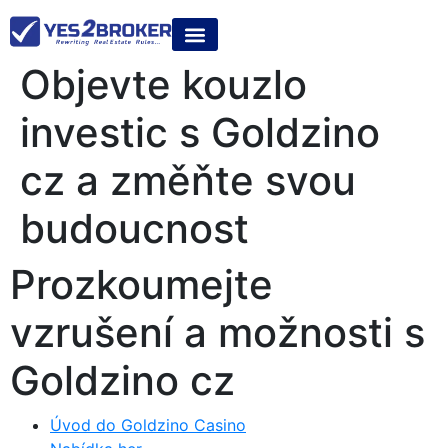
Objevte kouzlo
investic s Goldzino
cz a změňte svou
budoucnost
Prozkoumejte
vzrušení a možnosti s
Goldzino cz
Úvod do Goldzino Casino