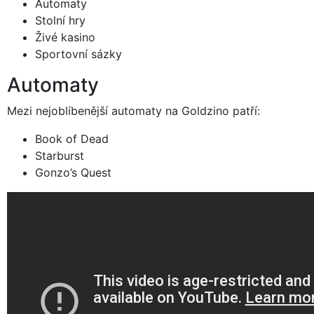
Automaty
Stolní hry
Živé kasino
Sportovní sázky
Automaty
Mezi nejoblíbenější automaty na Goldzino patří:
Book of Dead
Starburst
Gonzo’s Quest