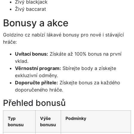
Živý blackjack
Živý baccarat
Bonusy a akce
Goldzino cz nabízí lákavé bonusy pro nové i stávající
hráče:
Uvítací bonus:
Získáte až 100% bonus na první
vklad.
Věrnostní program:
Sbírejte body a získejte
exkluzivní odměny.
Doporučte přítele:
Získejte bonus za každého
doporučeného hráče.
Přehled bonusů
Typ
Výše
Podmínky
bonusu
bonusu