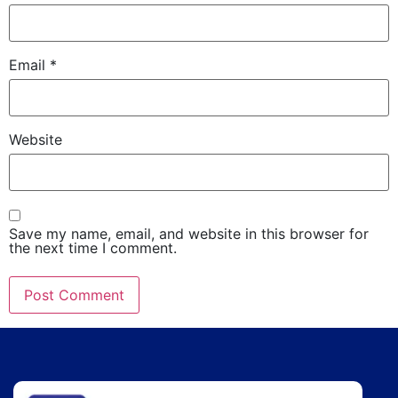
Email
*
Website
Save my name, email, and website in this browser for
the next time I comment.