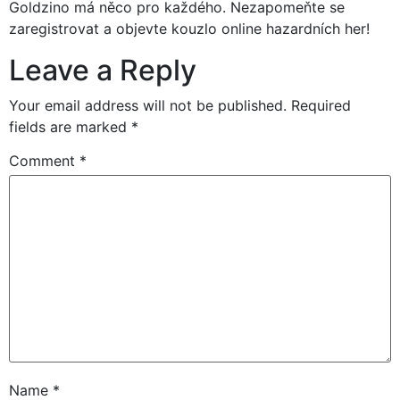
Goldzino má něco pro každého. Nezapomeňte se
zaregistrovat a objevte kouzlo online hazardních her!
Leave a Reply
Your email address will not be published.
Required
fields are marked
*
Comment
*
Name
*