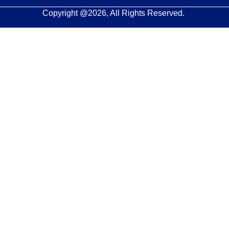
Copyright @2026, All Rights Reserved.